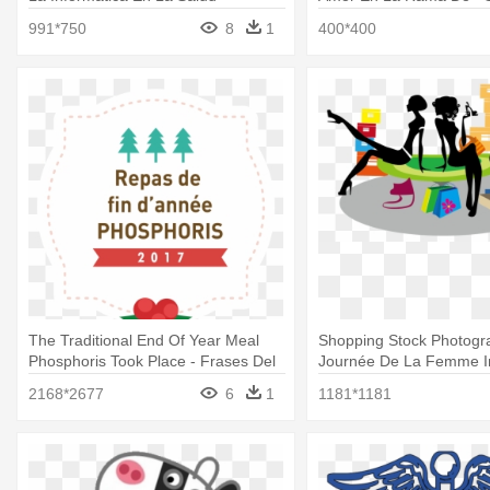
Illustration
991*750
8
1
400*400
The Traditional End Of Year Meal
Shopping Stock Photogr
Phosphoris Took Place - Frases Del
Journée De La Femme In
Dia De La Madre
2168*2677
6
1
1181*1181