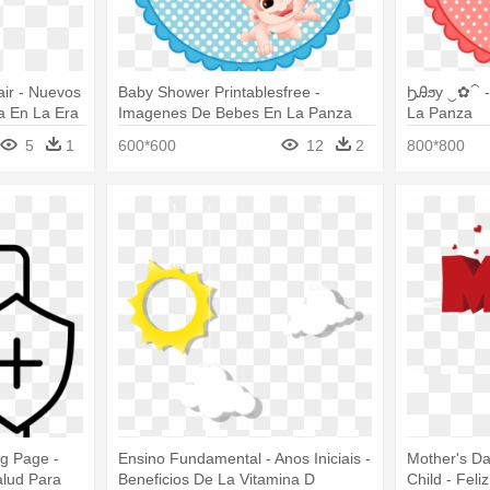
ir - Nuevos
Baby Shower Printablesfree -
ϦᎯϧy ‿✿⁀ -
a En La Era
Imagenes De Bebes En La Panza
La Panza
5
1
600*600
12
2
800*800
ng Page -
Ensino Fundamental - Anos Iniciais -
Mother's Da
alud Para
Beneficios De La Vitamina D
Child - Fel