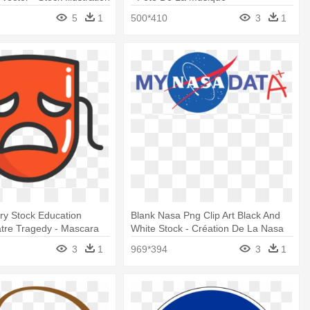
5
1
500*410
3
1
ry Stock Education
Blank Nasa Png Clip Art Black And
tre Tragedy - Mascara
White Stock - Création De La Nasa
edia
3
1
969*394
3
1