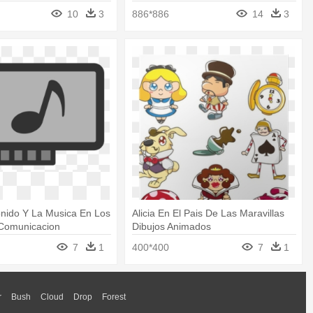
10
3
886*886
14
3
onido Y La Musica En Los
Alicia En El Pais De Las Maravillas
Comunicacion
Dibujos Animados
7
1
400*400
7
1
r
Bush
Cloud
Drop
Forest