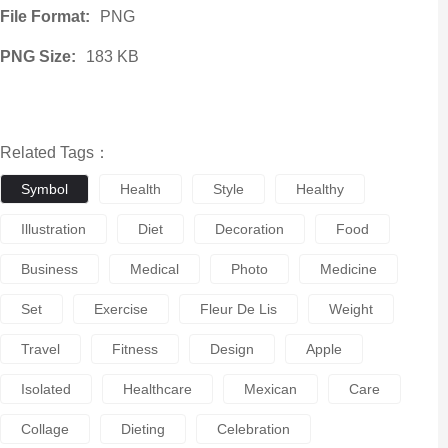
File Format:
PNG
PNG Size:
183 KB
Related Tags：
Symbol
Health
Style
Healthy
Illustration
Diet
Decoration
Food
Business
Medical
Photo
Medicine
Set
Exercise
Fleur De Lis
Weight
Travel
Fitness
Design
Apple
Isolated
Healthcare
Mexican
Care
Collage
Dieting
Celebration