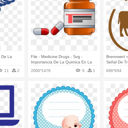
o De La
File - Medicine Drugs - Svg -
Brennwert =
Importancia De La Quimica En La
Señal De Tr
Medicina
Via
11
2
2000*1478
5
1
686*694