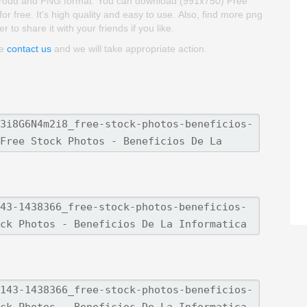
ackgroud and PNG format. You can download (991x750) Free
or free. It's high quality and easy to use. Also, find more png
 to share it with your friends if you like.
se
contact us
and we will take appropriate action.