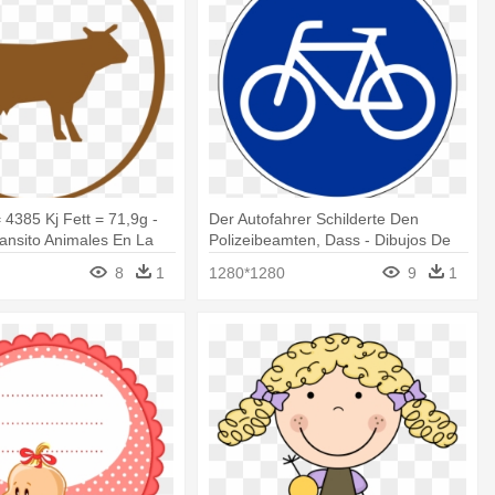
 4385 Kj Fett = 71,9g -
Der Autofahrer Schilderte Den
ansito Animales En La
Polizeibeamten, Dass - Dibujos De
Las Señales De Transito En
8
1
1280*1280
9
1
Caricatura