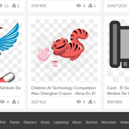
Ingles
11
1
439*405
4
1
2442*1633
 Simbolo De
Children At Technology Competition
Card - El S
Atau Disingkat Crayon - Alicia En El
Medios De 
Pais De Las Maravillas
4
1
432*412
5
1
800*800
Fire
Flame
Glaciers
Grass
Lightning
Moon
Sunrise
Mountain
Wate