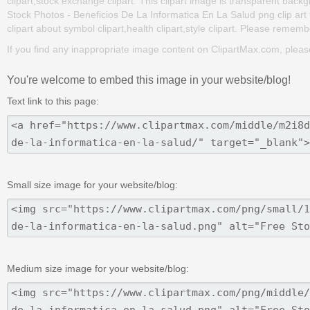
clipart,stock exchange clipart. This clipart image is transparent b
Stock Photos - Beneficios De La Informatica En La Salud png clip art f
clipart about symbol clipart,health clipart,style clipart. Please remember
If you find any inappropriate image content on ClipartMax.com, plea
You're welcome to embed this image in your website/blog!
Text link to this page:
Small size image for your website/blog:
Medium size image for your website/blog: