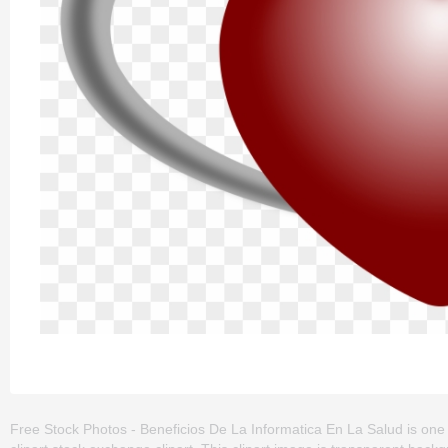
Free Stock Photos - Beneficios De La Informatica En La Salud is one o