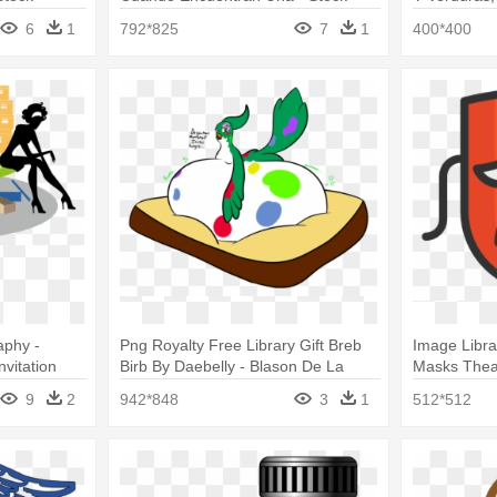
Illustration
6
1
792*825
7
1
400*400
aphy -
Png Royalty Free Library Gift Breb
Image Libra
vitation
Birb By Daebelly - Blason De La
Masks Thea
Bourgogne
De La Trag
9
2
942*848
3
1
512*512