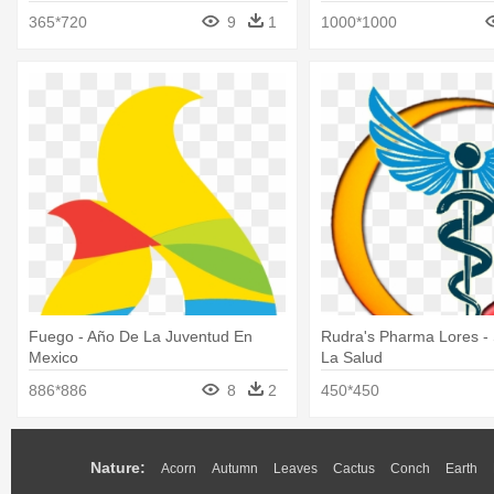
Maravillas Png
Colorear
365*720
9
1
1000*1000
Fuego - Año De La Juventud En
Rudra's Pharma Lores -
Mexico
La Salud
886*886
8
2
450*450
Nature:
Acorn
Autumn
Leaves
Cactus
Conch
Earth