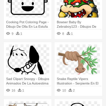
Cooking Pot Coloring Page -
Bowser Baby By
Dibujo De Olla En La Estufa
Zebraboy123 - Dibujos De
Para Colorear
Mario Y Luigi Compañeros
9
1
8
1
En El Tiempo
Sad Clipart Snoopy - Dibujos
Snake Reptile Vipers
Animados De La Autoestima
Illustration - Serpiente En El
Arbol Dibujo Animado
16
1
10
2