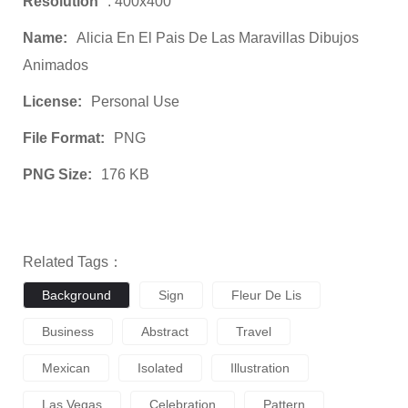
Resolution
: 400x400
Name:
Alicia En El Pais De Las Maravillas Dibujos
Animados
License:
Personal Use
File Format:
PNG
PNG Size:
176 KB
Related Tags：
Background
Sign
Fleur De Lis
Business
Abstract
Travel
Mexican
Isolated
Illustration
Las Vegas
Celebration
Pattern