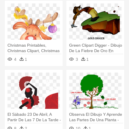
Christmas Printables,
Green Clipart Digger - Dibujo
Christmas Clipart, Christmas
De La Fiebre De Oro En
- Navidad De La Niña Dibujo
California
4
1
3
1
Modelo Animado
El Sábado 23 De Abril, A
Observa El Dibujo Y Aprende
Partir De Las 7 De La Tarde -
Las Partes De Una Planta -
Feria De Abril Dibujos
Partes De Una Planta En
8
2
10
1