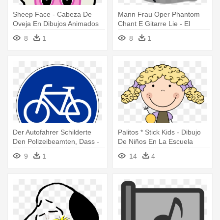
Sheep Face - Cabeza De
Mann Frau Oper Phantom
Oveja En Dibujos Animados
Chant E Gitarre Lie - El
Fantasma De La Opera
8
1
8
1
Dibujo
Der Autofahrer Schilderte
Palitos * Stick Kids - Dibujo
Den Polizeibeamten, Dass -
De Niños En La Escuela
Dibujos De Las Señales De
Palitos
9
1
14
4
Transito En Caricatura