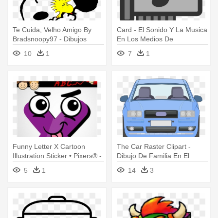
Te Cuida, Velho Amigo By
Card - El Sonido Y La Musica
Bradsnoopy97 - Dibujos
En Los Medios De
Animados De La Autoestima
Comunicacion
10
1
7
1
Funny Letter X Cartoon
The Car Raster Clipart -
Illustration Sticker • Pixers® -
Dibujo De Familia En El
Dibujo De La Letra A
Carro
5
1
14
3
Animados