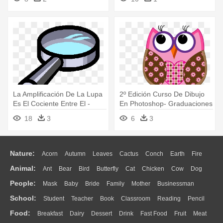
Ingles Y Español
La Amplificación De La Lupa
2º Edición Curso De Dibujo
Es El Cociente Entre El -
En Photoshop- Graduaciones
Dibujo De Una Lupa
- Buhos Lindos Animados
18
3
6
3
Nature:
Acorn
Autumn
Leaves
Cactus
Conch
Earth
Fire
Animal:
Ant
Bear
Bird
Butterfly
Cat
Chicken
Cow
Dog
Flame
Glaciers
Grass
Lightning
Moon
Sunrise
Mountain
People:
Mask
Baby
Bride
Family
Mother
Businessman
Duck
Eagle
Elephant
Fish
Frog
Honey Bee
Insect
Lion
Water
Bush
Cloud
Drop
Forest
School:
Student
Teacher
Book
Classroom
Reading
Pencil
Doctor
Ear
Eyes
Walking
Home
Hair
Girl
Boy
Father
Monkey
Mouse
Pig
Penguin
Tiger
Turkey
Wolf
Food:
Breakfast
Dairy
Dessert
Drink
Fast Food
Fruit
Meat
Education
School Bus
Map
Knowledge
Library
Science
Mouth
Face
Finger
Hand