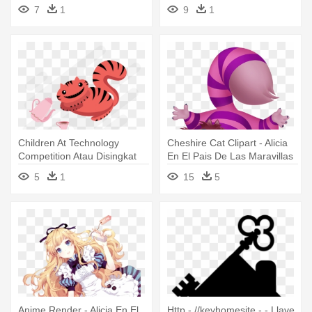
Pais De Las Maravillas Png
7
1
9
1
Children At Technology
Cheshire Cat Clipart - Alicia
Competition Atau Disingkat
En El Pais De Las Maravillas
Crayon - Alicia En El Pais De
Png
5
1
15
5
Las Maravillas
Anime Render - Alicia En El
Http - //keyhomesite - - Llave