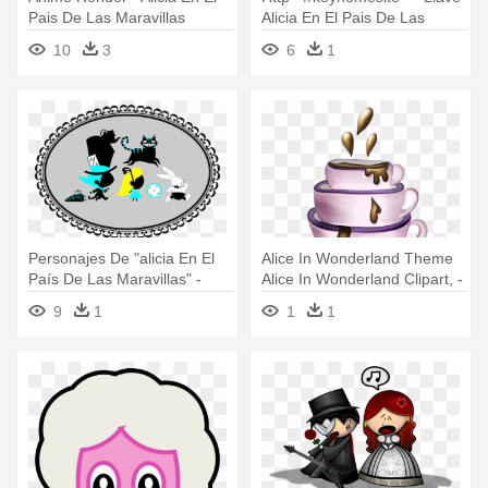
Pais De Las Maravillas
Alicia En El Pais De Las
Kawaii
Maravillas
10
3
6
1
Personajes De "alicia En El
Alice In Wonderland Theme
País De Las Maravillas" -
Alice In Wonderland Clipart, -
Png Alicia En El Pais De Las
Alicia En El Pais De Las
9
1
1
1
Maravillas
Maravillas Tazas Png