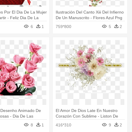
nes Por El Dia De La Mujer
Ilustración Del Canto Xiii Del Infierno
tir - Feliz Dia De La
De Un Manuscrito - Flores Azul Png
6
1
759*800
5
2
e Desenho Animado De
El Amor De Dios Late En Nuestro
osas - Dia De Las
Corazón Con Sublime - Liston De
enieras
Flores Png
8
1
416*310
9
2