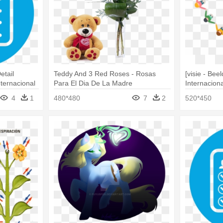
etail
Teddy And 3 Red Roses - Rosas
[visie - Beel
ternacional
Para El Dia De La Madre
Internacion
Humana
4
1
480*480
7
2
520*450