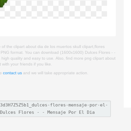
f the clipart about dia de los muertos skull clipart,flores
 and PNG format. You can download (1600x1600) Dulces Flores - -
s high quality and easy to use. Also, find more png clipart about
 with your friends if you like.
se
contact us
and we will take appropriate action.