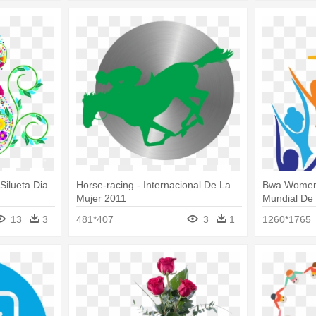
Silueta Dia
Horse-racing - Internacional De La
Bwa Womens
Mujer 2011
Mundial De
Bautistas 2
13
3
481*407
3
1
1260*1765