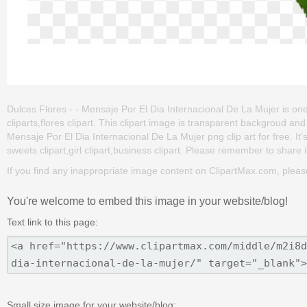
Dulces Flores - - Mensaje Por El Dia Internacional De La Mujer is one o
cliparts,flores clipart. This clipart image is transparent backgroud
Mensaje Por El Dia Internacional De La Mujer png clip art for free. It'
sweets clipart,girl clipart,business clipart. Please remember to share it
If you find any inappropriate image content on ClipartMax.com, plea
You're welcome to embed this image in your website/blog!
Text link to this page:
Small size image for your website/blog: