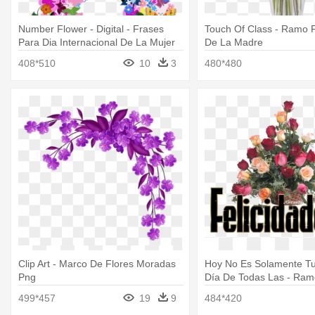
Number Flower - Digital - Frases
Touch Of Class - Ramo F
Para Dia Internacional De La Mujer
De La Madre
408*510
10
3
480*480
Clip Art - Marco De Flores Moradas
Hoy No Es Solamente Tu 
Png
Día De Todas Las - Ram
Felicitaciones
499*457
19
9
484*420