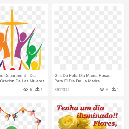
 Department - Dia
Gifs De Feliz Dia Mama Rosas -
 Oracion De Las Mujeres
Para El Dia De La Madre
015
5
1
391*314
6
1