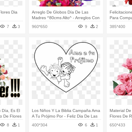
lores Dia
Arreglo De Globos Día De Las
Felicitacio
Madres ^80cms Alto^ - Arreglos Con
Para Compar
Dulces Para El Dia
Mujer Gif
7
3
960*650
9
2
385*400
Día, Es El
Los Niños Y La Biblia Campaña Ama
Material D
o De Flores
A Tu Prójimo Por - Feliz Dia De Las
Flores De R
Madres
Madres Ing
8
1
400*304
6
1
650*433