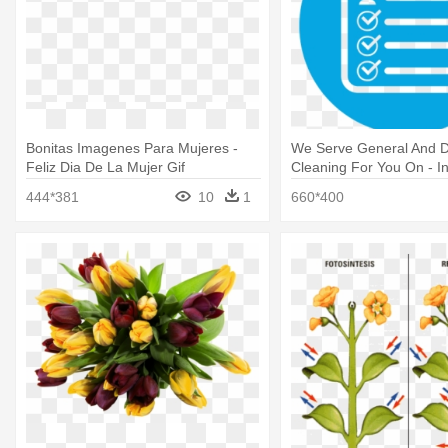
Bonitas Imagenes Para Mujeres -
We Serve General And D
Feliz Dia De La Mujer Gif
Cleaning For You On - In
De La Mujer 2011
444*381
10
1
660*400