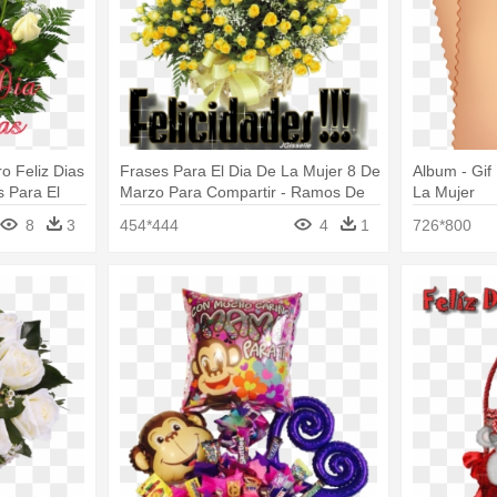
o Feliz Dias
Frases Para El Dia De La Mujer 8 De
Album - Gif
s Para El
Marzo Para Compartir - Ramos De
La Mujer
Flores Con Felicitaciones
8
3
454*444
4
1
726*800