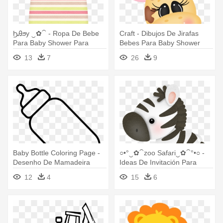
ϦᎯϧy ‿✿⁀ - Ropa De Bebe
Craft - Dibujos De Jirafas
Para Baby Shower Para
Bebes Para Baby Shower
Colorear
13
7
26
9
Baby Bottle Coloring Page -
○•°‿✿⁀zoo Safari‿✿⁀°•○ -
Desenho De Mamadeira
Ideas De Invitación Para
Para Colorir
Baby Shower Español
12
4
15
6