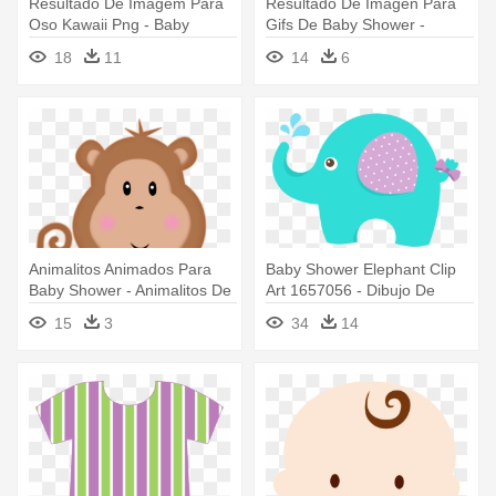
Resultado De Imagem Para
Resultado De Imagen Para
Oso Kawaii Png - Baby
Gifs De Baby Shower -
Panda Clipart
Letras De Bebe Para
18
11
14
6
Imprimir
Animalitos Animados Para
Baby Shower Elephant Clip
Baby Shower - Animalitos De
Art 1657056 - Dibujo De
Safari Mono
Elefante Bebe Para Baby
15
3
34
14
Shower