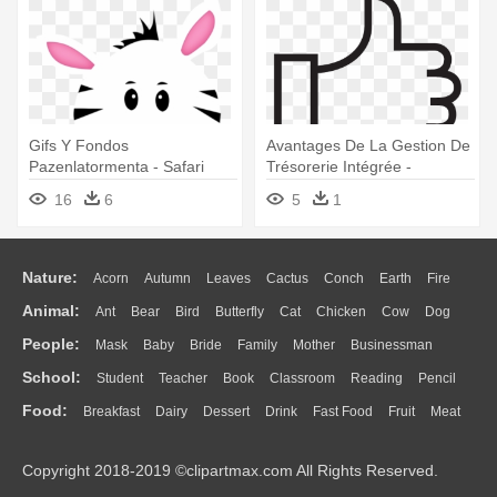
Gifs Y Fondos
Avantages De La Gestion De
Pazenlatormenta - Safari
Trésorerie Intégrée -
Para Baby Shower Para
Desenhos Para Colorir De
16
6
5
1
Colorear
Arma
Nature:
Acorn
Autumn
Leaves
Cactus
Conch
Earth
Fire
Animal:
Ant
Bear
Bird
Butterfly
Cat
Chicken
Cow
Dog
Flame
Glaciers
Grass
Lightning
Moon
Sunrise
Mountain
People:
Mask
Baby
Bride
Family
Mother
Businessman
Duck
Eagle
Elephant
Fish
Frog
Honey Bee
Insect
Lion
Water
Bush
Cloud
Drop
Forest
School:
Student
Teacher
Book
Classroom
Reading
Pencil
Doctor
Ear
Eyes
Walking
Home
Hair
Girl
Boy
Father
Monkey
Mouse
Pig
Penguin
Tiger
Turkey
Wolf
Food:
Breakfast
Dairy
Dessert
Drink
Fast Food
Fruit
Meat
Education
School Bus
Map
Knowledge
Library
Science
Mouth
Face
Finger
Hand
Sandwich
Seafood
Vegetable
Kitchen
Dinner
Pizza
Eating
Paper
Office
Alphabet
Calculator
Lession
Copyright 2018-2019 ©clipartmax.com All Rights Reserved.
Bread
Cooking
Hot Dog