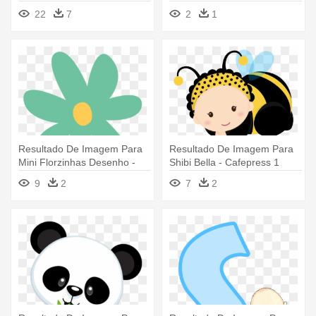
De Borboletas
Dibujos De Cupcakes Png
22
7
2
1
Resultado De Imagem Para
Resultado De Imagem Para
Mini Florzinhas Desenho -
Shibi Bella - Cafepress 1
Florzinhas Desenho Png
Month Monthly Milestone
9
2
7
2
Baby Blanket