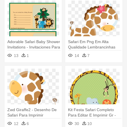
Adorable Safari Baby Shower
Safari Em Png Em Alta
Invitations - Invitaciones Para
Qualidade Lembrancinhas
Imprimir De Baby Shower
Safari - Desenho De Safari
13
1
14
7
Safari
Para Imprimir
Zwd Giraffe2 - Desenho De
Kit Festa Safari Completo
Safari Para Imprimir
Para Editar E Imprimir Gr -
Etiquetas De Safari Para
12
6
30
10
Baby Shower