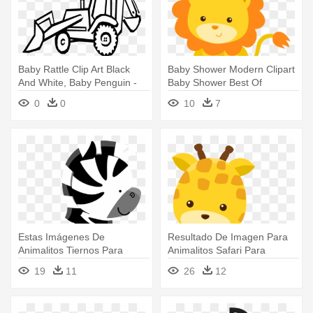
Baby Rattle Clip Art Black
Baby Shower Modern Clipart
And White, Baby Penguin -
Baby Shower Best Of
Desenho De Trator Para
Animales - Animales De La
0
0
10
7
Colorir
Selva Animados
Estas Imágenes De
Resultado De Imagen Para
Animalitos Tiernos Para
Animalitos Safari Para
Bebés Y Niños - Baby Safari
Imprimir - Safari Animals Png
19
11
26
12
Animals For Cut