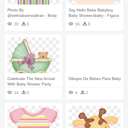
Photo By
Say Hello Bebe Babyboy
@selmabuenoaltran - Body
Baby Showersbaby - Figura
De Bebe Para Baby Shower
De Bebe Para Baby Shower
20
5
16
8
Celebrate The New Arrival
Dibujos De Bebes Para Baby
With Baby Shower Party
Supplies - Coche De Bebe
14
9
4
2
Para Baby Shower