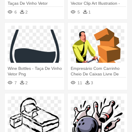
Taças De Vinho Vetor
Vector Clip Art Illustration -
Barril De Vinho Vetor
6
2
5
1
Wine Bottles - Taça De Vinho
Empresário Com Carrinho
Vetor Png
Cheio De Caixas Livre De
Direitos - Carrinho De
7
2
11
3
Compras Cheio Vetor