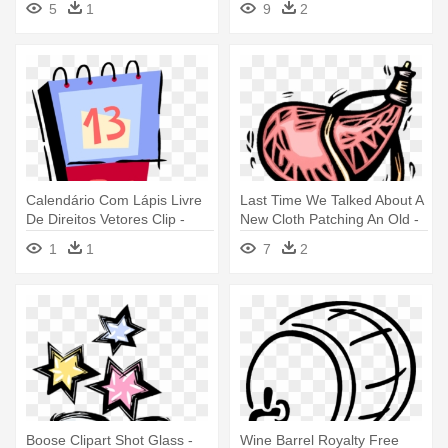
5
1
9
2
Supermercado Png
Calendário Com Lápis Livre
Last Time We Talked About A
De Direitos Vetores Clip -
New Cloth Patching An Old -
Calendario E Lapis Png
Odre De Vinho Vetor
1
1
7
2
Boose Clipart Shot Glass -
Wine Barrel Royalty Free