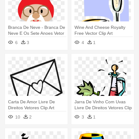
Branca De Neve - Branca De
Wine And Cheese Royalty
Neve E Os Sete Anoes Vetor
Free Vector Clip Art
Illustration - Queijos E Vinhos
6
3
4
1
Vetor Png
Carta De Amor Livre De
Jarra De Vinho Com Uvas
Direitos Vetores Clip Art
Livre De Direitos Vetores Clip
Ilustração - Carta De Amor
- Jarra De Vinho Com Uvas
10
2
3
1
Vetor
Livre De Direitos Vetores Clip