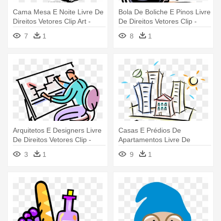
Cama Mesa E Noite Livre De
Bola De Boliche E Pinos Livre
Direitos Vetores Clip Art -
De Direitos Vetores Clip -
Ilustração De Cama Png
Pinos De Bolichi Png
7
1
8
1
Arquitetos E Designers Livre
Casas E Prédios De
De Direitos Vetores Clip -
Apartamentos Livre De
Imagens De Arquitetura Em
Direitos Vetores - Predios E
3
1
9
1
Png
Casas Png