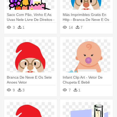
Saco Com Pão, Vinho E As
Más Imprimibles Gratis En
Uvas Nele Livre De Direitos -
Http - Branca De Neve E Os
Saco Com Pão, Vinho E As
Sete Anoes Vetor
3
1
14
7
Uvas Nele Livre De Direitos
Branca De Neve E Os Sete
Infant Clip Art - Vetor De
Anoes Vetor
Chupeta E Bebê
9
3
7
1