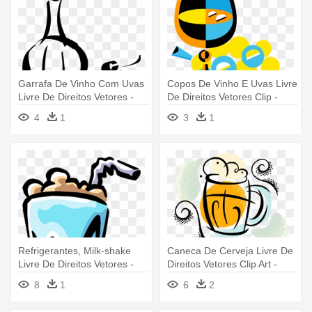
Garrafa De Vinho Com Uvas
Copos De Vinho E Uvas Livre
Livre De Direitos Vetores -
De Direitos Vetores Clip -
Garrafa De Vinho Com Uvas
Copos De Vinho E Uvas Livre
4
1
3
1
Livre De Direitos Vetores
De Direitos Vetores Clip
Refrigerantes, Milk-shake
Caneca De Cerveja Livre De
Livre De Direitos Vetores -
Direitos Vetores Clip Art -
Fuente De Sodas Vector
Caneca De Cerveja Png
8
1
6
2