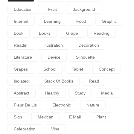
Education
Fruit
Background
Internet
Learning
Food
Graphic
Book
Books
Grape
Reading
Reader
Illustration
Decoration
Literature
Device
Silhouette
Grapes
School
Tablet
Concept
Isolated
Stack Of Books
Read
Abstract
Healthy
Study
Media
Fleur De Lis
Electronic
Nature
Sign
Mexican
E Mail
Plant
Celebration
Vine