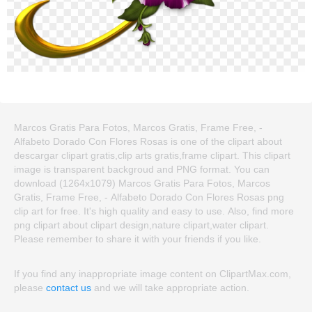
Marcos Gratis Para Fotos, Marcos Gratis, Frame Free, -
Alfabeto Dorado Con Flores Rosas is one of the clipart about
descargar clipart gratis,clip arts gratis,frame clipart. This clipart
image is transparent backgroud and PNG format. You can
download (1264x1079) Marcos Gratis Para Fotos, Marcos
Gratis, Frame Free, - Alfabeto Dorado Con Flores Rosas png
clip art for free. It's high quality and easy to use. Also, find more
png clipart about clipart design,nature clipart,water clipart.
Please remember to share it with your friends if you like.
If you find any inappropriate image content on ClipartMax.com,
please
contact us
and we will take appropriate action.