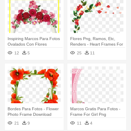
Inspiring Marcos Para Fotos
Flores Png, Ramos, Etc,
Ovalados Con Flores
Renders - Heart Frames For
Template - Marcos Para
Photoshop
12
5
25
11
Fotos De Rosas Png
Bordes Para Fotos - Flower
Marcos Gratis Para Fotos -
Photo Frame Download
Frame For Girl Png
21
9
11
4