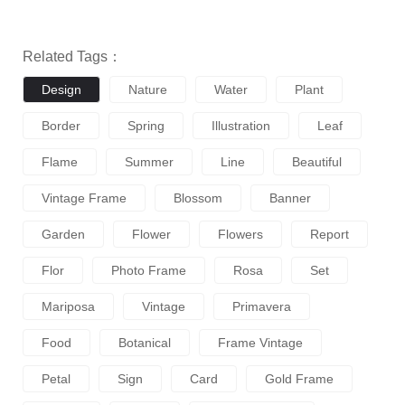
Related Tags：
Design
Nature
Water
Plant
Border
Spring
Illustration
Leaf
Flame
Summer
Line
Beautiful
Vintage Frame
Blossom
Banner
Garden
Flower
Flowers
Report
Flor
Photo Frame
Rosa
Set
Mariposa
Vintage
Primavera
Food
Botanical
Frame Vintage
Petal
Sign
Card
Gold Frame