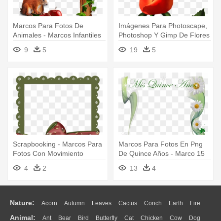
Marcos Para Fotos De
Imágenes Para Photoscape,
Animales - Marcos Infantiles
Photoshop Y Gimp De Flores
Para Fotos Con Animales
- Png Flores Rosas Rojas
9
5
19
5
Marcos Para Photoshop
Scrapbooking - Marcos Para
Marcos Para Fotos En Png
Fotos Con Movimiento
De Quince Años - Marco 15
Años Png
4
2
13
4
Nature:
Acorn
Autumn
Leaves
Cactus
Conch
Earth
Fire
Animal:
Ant
Bear
Bird
Butterfly
Cat
Chicken
Cow
Dog
Flame
Glaciers
Grass
Lightning
Moon
Sunrise
Mountain