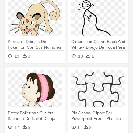
Persian - Dibujos De
Circus Lion Clipart Black And
Pokemon Con Sus Nombres
White - Dibujo De Foca Para
Para Colorear
Colorear
13
3
13
1
Pretty Ballerinas Clip Art -
Pin Jigsaw Clipart For
Bailarina De Ballet Dibujo
Powerpoint Free - Plantilla
Para Colorear
De Puzzle Para Power Point
17
5
8
2