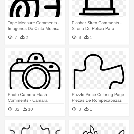
Tape Measure Comments -
Flasher Siren Comments -
Imagenes De Cinta Metrica
Sirena De Policia Para
Para Colorear
Colorear
7
2
8
1
Photo Camera Flash
Puzzle Piece Coloring Page -
Comments - Camara
Piezas De Rompecabezas
Fotografica Dibujo Para
Para Dibujar
32
10
3
1
Colorear