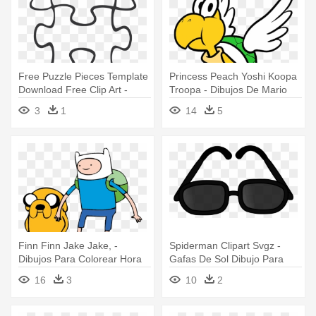
Free Puzzle Pieces Template
Princess Peach Yoshi Koopa
Download Free Clip Art -
Troopa - Dibujos De Mario
Plantilla De Rompecabezas
Bross Para Colorear
3
1
14
5
Para Power Point
Finn Finn Jake Jake, -
Spiderman Clipart Svgz -
Dibujos Para Colorear Hora
Gafas De Sol Dibujo Para
De Aventura
Colorear
16
3
10
2