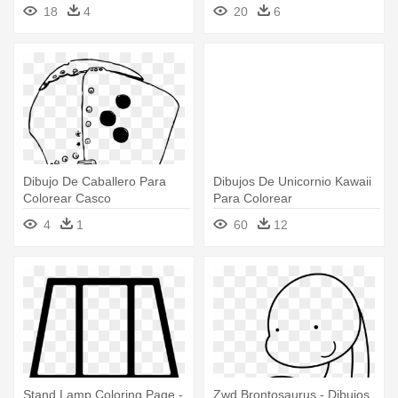
Dibujo De Trofeo Para
18
4
20
6
Colorear
Dibujo De Caballero Para
Dibujos De Unicornio Kawaii
Colorear Casco
Para Colorear
4
1
60
12
Stand Lamp Coloring Page -
Zwd Brontosaurus - Dibujos