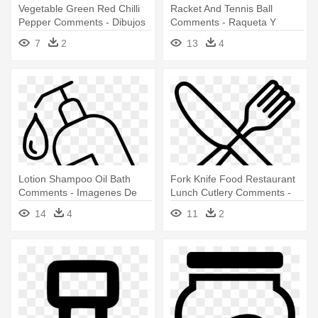
Vegetable Green Red Chilli
Racket And Tennis Ball
Pepper Comments - Dibujos
Comments - Raqueta Y
Para Colorear De Aji
Pelota De Tenis Para
7
2
13
4
Colorear
Lotion Shampoo Oil Bath
Fork Knife Food Restaurant
Comments - Imagenes De
Lunch Cutlery Comments -
Shampoo Para Colorear
Imagen De Cubiertos Para
14
4
11
2
Colorear