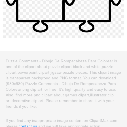
Puzzle Comments - Dibujo De Rompecabeza Para Colorear is
one of the clipart about puzzle clipart black and white,puzzle
clipart powerpoint,clipart jigsaw puzzle pieces. This clipart image
is transparent backgroud and PNG format. You can download
(980x980) Puzzle Comments - Dibujo De Rompecabeza Para
Colorear png clip art for free. It's high quality and easy to use.
Also, find more png clipart about games clipart,illustrator clip
art,decorative clip art. Please remember to share it with your
friends if you like.
If you find any inappropriate image content on ClipartMax.com,
please
contact us
and we will take appropriate action.