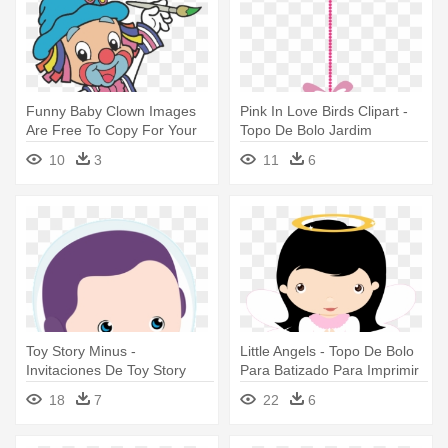
Funny Baby Clown Images
Pink In Love Birds Clipart -
Are Free To Copy For Your
Topo De Bolo Jardim
Personal - Topo De Bolo De
Encantado Para Imprimir
10
3
11
6
Para Imprimir Patati Patat
Toy Story Minus -
Little Angels - Topo De Bolo
Invitaciones De Toy Story
Para Batizado Para Imprimir
Para Editar E Imprimir Gratis
18
7
22
6