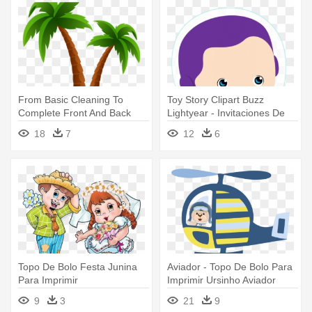
From Basic Cleaning To
Toy Story Clipart Buzz
Complete Front And Back
Lightyear - Invitaciones De
Yard - Topo De Bolo Moana
Toy Story Para Editar E
18
7
12
6
Para Imprimir
Imprimir Gratis
Topo De Bolo Festa Junina
Aviador - Topo De Bolo Para
Para Imprimir
Imprimir Ursinho Aviador
9
3
21
9