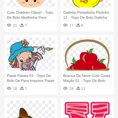
Cute Children Clipart - Topo
Galinha Pintadinha Pintinho
De Bolo Abelhinha Para
12 - Topo De Bolo Galinha
Imprimir
Pintadinha Para Imprimir
21
7
17
6
Patati Patata 01 - Topo De
Branca De Neve Cute Cesta
Bolo De Para Imprimir Patati
Maçãs 01 - Topo De Bolo
Patat
Branca De Neve Para
18
7
24
11
Imprimir