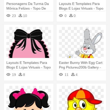
Personagens Da Turma Da
Layouts E Templates Para
Mônica Felizes - Topo De
Blogs E Lojas Virtuais - Topo
Bolo Turma Da Monica Para
De Bolo Dourado Para
23
10
0
0
Imprimir
Imprimir
Layouts E Templates Para
Easter Bunny With Egg Cart
Blogs E Lojas Virtuais - Topo
Png Pictureu200b Gallery -
De Bolo Paris Png
Topo De Bolo Pascoa Para
19
8
11
4
Imprimir