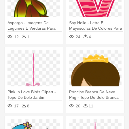
Aspargo - Imagens De
Say Hello - Letra E
Legumes E Verduras Para
Mayúsculas De Colores Para
Imprimir
Imprimir
12
1
24
4
Pink In Love Birds Clipart -
Príncipe Branca De Neve
Topo De Bolo Jardim
Png - Topo De Bolo Branca
Encantado Para Imprimir
De Neve Para Imprimir
17
8
26
11