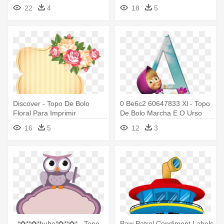
Bolo Fazendinha Para
Imprimir
22
4
18
5
Imprimir
Discover - Topo De Bolo
0 Be6c2 60647833 Xl - Topo
Floral Para Imprimir
De Bolo Marcha E O Urso
16
5
12
3
- *✿**✿*buho*✿**✿* - Topo
Paw Patrol Condiment Labels