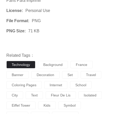
Paris Para Imprimir
License:
Personal Use
File Format:
PNG
PNG Size:
71 KB
Related Tags：
Technology
Background
France
Banner
Decoration
Set
Travel
Coloring Pages
Internet
School
City
Text
Fleur De Lis
Isolated
Eiffel Tower
Kids
Symbol