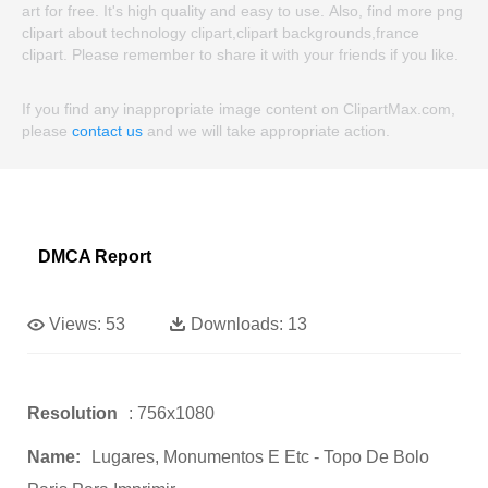
art for free. It's high quality and easy to use. Also, find more png
clipart about technology clipart,clipart backgrounds,france
clipart. Please remember to share it with your friends if you like.
If you find any inappropriate image content on ClipartMax.com,
please
contact us
and we will take appropriate action.
DMCA Report
Views:
53
Downloads:
13
Resolution
: 756x1080
Name:
Lugares, Monumentos E Etc - Topo De Bolo