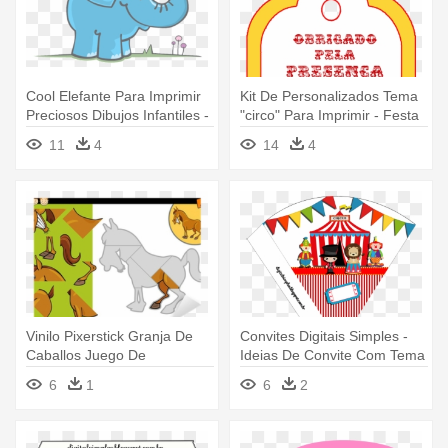
Cool Elefante Para Imprimir
Kit De Personalizados Tema
Preciosos Dibujos Infantiles -
"circo" Para Imprimir - Festa
Dibujos De Elefante De Bebe
Do Circo Para Imprimir
11
4
14
4
Vinilo Pixerstick Granja De
Convites Digitais Simples -
Caballos Juego De
Ideias De Convite Com Tema
Rompecabezas -
Do Circo
6
1
6
2
Rompecabezas De Caballos
Para Imprimir