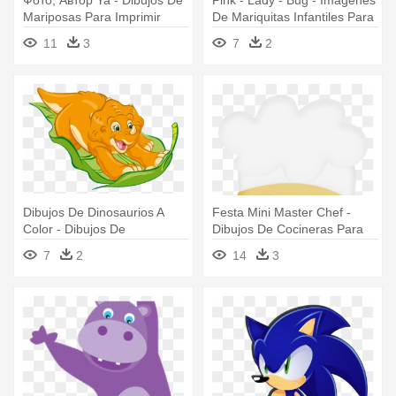
Фото, Автор Ya - Dibujos De
Pink - Lady - Bug - Imagenes
Mariposas Para Imprimir
De Mariquitas Infantiles Para
Imprimir
11
3
7
2
Dibujos De Dinosaurios A
Festa Mini Master Chef -
Color - Dibujos De
Dibujos De Cocineras Para
Dinosaurios A Colores Para
Imprimir
7
2
14
3
Imprimir