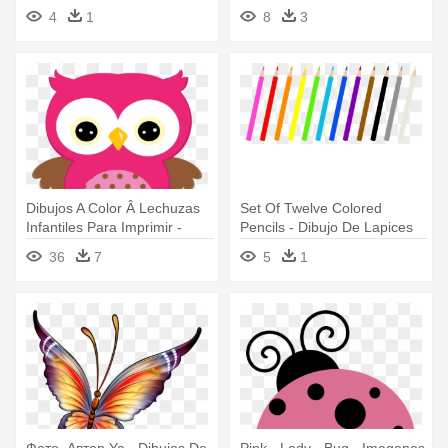
Dibujos De Animales A Color
Completo - Tarjetita De Circo
4
1
8
3
Para Imprimir
Para Editar
Dibujos A Color Â Lechuzas
Set Of Twelve Colored
Infantiles Para Imprimir -
Pencils - Dibujo De Lapices
Imagenes De Buhos
De Colores Para Imprimir
36
7
5
1
Animados