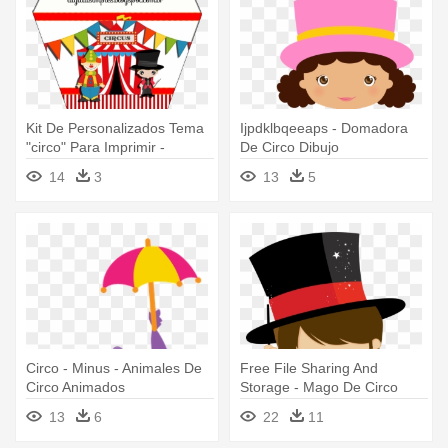
Kit De Personalizados Tema
Ijpdklbqeeaps - Domadora
"circo" Para Imprimir -
De Circo Dibujo
Banderines De Cumpleaños
14
3
13
5
De Circo
Circo - Minus - Animales De
Free File Sharing And
Circo Animados
Storage - Mago De Circo
Dibujo
13
6
22
11