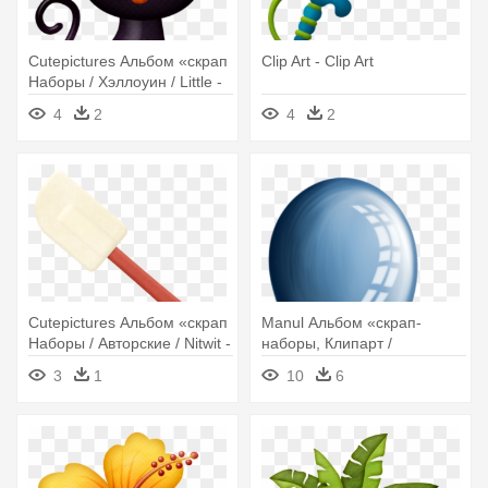
Cutepictures Альбом «скрап
Clip Art - Clip Art
Наборы / Хэллоуин / Little -
Haloween Halloween Black
4
2
4
2
Cat
Cutepictures Альбом «скрап
Manul Альбом «скрап-
Наборы / Авторские / Nitwit -
наборы, Клипарт /
Cutepictures Альбом «скрап
***фантазийные - Birthday
3
1
10
6
Наборы / Авторские / Nitwit