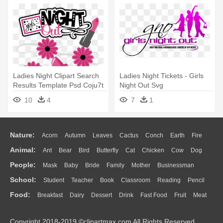
Ladies Night Clipart Search
Ladies Night Tickets - Girls
Results Template Psd Coju7t
Night Out Svg
- Girls Night Out Lipstick
10
4
7
1
Nature:
Acorn
Autumn
Leaves
Cactus
Conch
Earth
Fire
Animal:
Ant
Bear
Bird
Butterfly
Cat
Chicken
Cow
Dog
Flame
Glaciers
Grass
Lightning
Moon
Sunrise
Mountain
People:
Mask
Baby
Bride
Family
Mother
Businessman
Duck
Eagle
Elephant
Fish
Frog
Honey Bee
Insect
Lion
Water
Bush
Cloud
Drop
Forest
School:
Student
Teacher
Book
Classroom
Reading
Pencil
Doctor
Ear
Eyes
Walking
Home
Hair
Girl
Boy
Father
Monkey
Mouse
Pig
Penguin
Tiger
Turkey
Wolf
Food:
Breakfast
Dairy
Dessert
Drink
Fast Food
Fruit
Meat
Education
School Bus
Map
Knowledge
Library
Science
Mouth
Face
Finger
Hand
Sandwich
Seafood
Vegetable
Kitchen
Dinner
Pizza
Eating
Paper
Office
Alphabet
Calculator
Lession
Copyright 2018-2019 ©clipartmax.com All Rights Reserved.