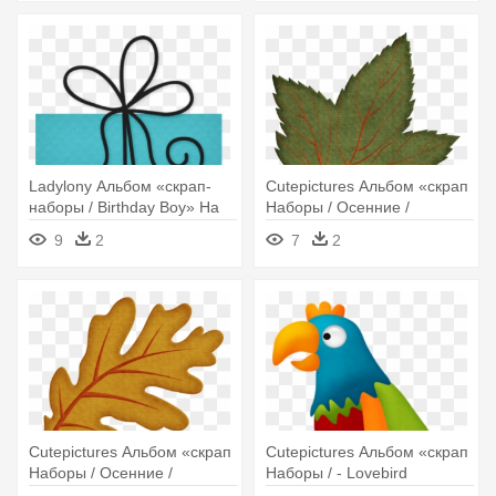
Ladylony Альбом «скрап-
Cutepictures Альбом «скрап
наборы / Birthday Boy» На
Наборы / Осенние /
Яндекс - Pretty Girls Happy
Welcome - Clipart Feuille
9
2
7
2
Birthday Clipart
Automne
Cutepictures Альбом «скрап
Cutepictures Альбом «скрап
Наборы / Осенние /
Наборы / - Lovebird
Welcome - Post Oak