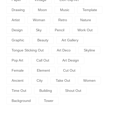
Drawing
Moon
Music
Template
Artist
Woman
Retro
Nature
Design
Sky
Pencil
Work Out
Graphic
Beauty
Art Gallery
Tongue Sticking Out
Art Deco
Skyline
Pop Art
Call Out
Art Design
Female
Element
Cut Out
Ancient
City
Take Out
Women
Time Out
Building
Shout Out
Background
Tower