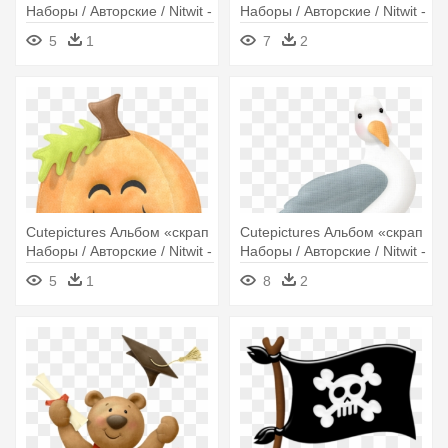
Наборы / Авторские / Nitwit -
Наборы / Авторские / Nitwit -
Art
Stitch
5
1
7
2
Cutepictures Альбом «скрап
Cutepictures Альбом «скрап
Наборы / Авторские / Nitwit -
Наборы / Авторские / Nitwit -
Halloween
Dibujos De Gaviotas
5
1
8
2